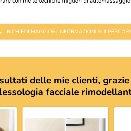
rare con me le tecniche migliori di automassaggio
RICHIEDI MAGGIORI INFORMAZIONI SUI PERCORS
sultati delle mie clienti, grazie
flessologia facciale rimodellan