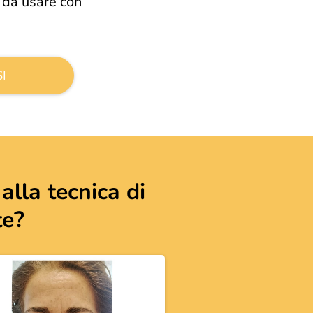
 da usare con
I
 alla tecnica di
te?