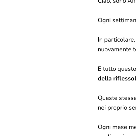
Ciao, sono An
Ogni settiman
In particolare
nuovamente to
E tutto quest
della rifless
Queste stesse
nei proprio ser
Ogni mese me