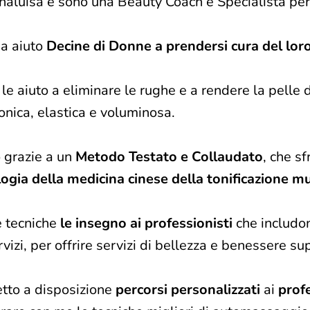
naluisa e sono una Beauty Coach e Specialista per 
a aiuto
Decine di Donne a prendersi cura del loro
, le aiuto a eliminare le rughe e a rendere la pelle d
nica, elastica e voluminosa.
o grazie a un
Metodo Testato e Collaudato
, che sf
ologia della medicina cinese della tonificazione m
 tecniche
le insegno ai professionisti
che includo
vizi, per offrire servizi di bellezza e benessere sup
tto a disposizione
percorsi personalizzati
ai
profe