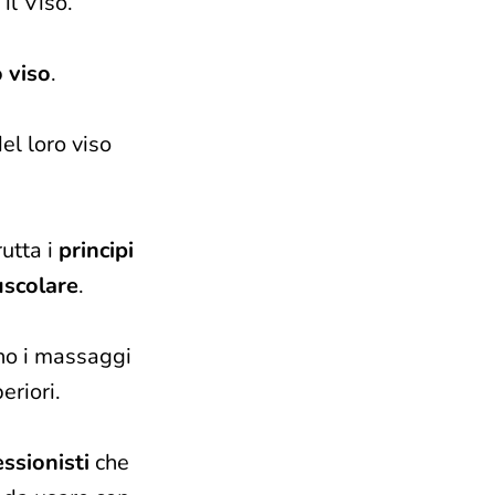
il Viso.
 viso
.
el loro viso
rutta i
principi
uscolare
.
no i massaggi
eriori.
ssionisti
che