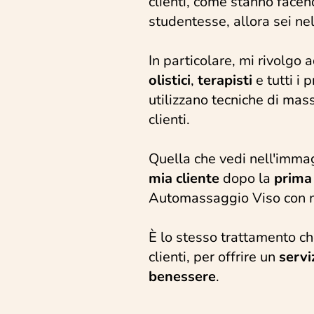
clienti, come stanno facen
studentesse, allora sei ne
In particolare, mi rivolgo 
olistici
,
terapisti
e tutti i 
utilizzano tecniche di mas
clienti.
Quella che vedi nell'immag
mia cliente
dopo la
prima
Automassaggio Viso con 
È lo stesso trattamento ch
clienti, per offrire un
servi
benessere
.