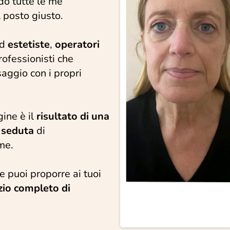
do tutte le me
l posto giusto.
ad
estetiste
,
operatori
professionisti che
saggio con i propri
ine è il
risultato di una
 seduta
di
me.
e puoi proporre ai tuoi
zio completo di